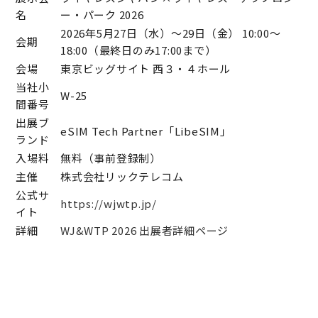
名
ー・パーク 2026
2026年5月27日（水）～29日（金） 10:00～
会期
18:00（最終日のみ17:00まで）
会場
東京ビッグサイト 西３・４ホール
当社小
W-25
間番号
出展ブ
eSIM Tech Partner「LibeSIM」
ランド
入場料
無料（事前登録制）
主催
株式会社リックテレコム
公式サ
https://wjwtp.jp/
イト
詳細
WJ&WTP 2026 出展者詳細ページ