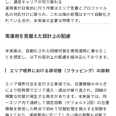
し、通信キャリアが切り替わる
運用者が日常的に行う作業はエリア定義とプロファイル
名の対応付けに限られ、これ以降の処理はすべて自動化さ
れている点が、本実装の主要な特徴です。
実運用を見据えた設計上の配慮
本実装は、自動化された回線切替を商用運用に乗せるこ
とを想定し、以下の設計上の配慮を組み込んでおります。
エリア境界における誤切替（フラッピング）の抑制
エリア境界付近を走行する車両では、位置情報のゆらぎ
により短時間でエリア進入・退出が繰り返され、回線の
頻繁な切替が発生する懸念があります。本実装では、同
一エリア内で連続して規定回数（デフォルト2回）の位置
情報を受信した時点で初めて切替処理を発火する制御を
備えており、運用要件に応じてしきい値の調整も可能で