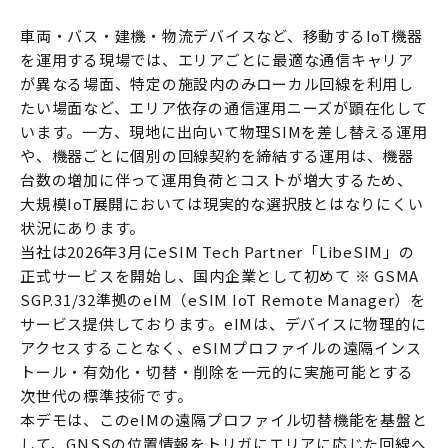
車両・バス・建機・物流デバイスなど、移動するIoT機器
を運用する現場では、エリアごとに最適な通信キャリア
が異なる場面、特定の施設内のみローカル回線を利用し
たい場面など、エリア依存の通信運用ニーズが顕在化して
います。一方、現地に出向いて物理SIMを差し替える運用
や、機器ごとに個別の回線契約を締結する運用は、機器
台数の増加に伴って運用負荷とコストが増大するため、
大規模IoT展開においては現実的な選択肢とはなりにくい
状況にあります。
当社は2026年3月にeSIM Tech Partner「LibeSIM」の
正式サービスを開始し、国内企業として初めて ※ GSMA
SGP.31/32準拠のeIM（eSIM IoT Remote Manager）を
サービス提供しております。eIMは、デバイスに物理的に
アクセスすることなく、eSIMプロファイルの遠隔インス
トール・有効化・切替・削除を一元的に実施可能とする
次世代の標準技術です。
本デモは、このeIMの遠隔プロファイル切替機能を基盤と
して、GNSSの位置情報をトリガにエリアに応じた回線へ