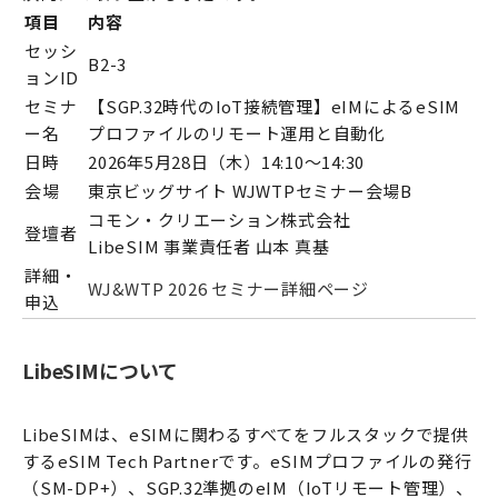
項目
内容
セッシ
B2-3
ョンID
セミナ
【SGP.32時代のIoT接続管理】eIMによるeSIM
ー名
プロファイルのリモート運用と自動化
日時
2026年5月28日（木）14:10～14:30
会場
東京ビッグサイト WJWTPセミナー会場B
コモン・クリエーション株式会社
登壇者
LibeSIM 事業責任者 山本 真基
詳細・
WJ&WTP 2026 セミナー詳細ページ
申込
LibeSIMについて
LibeSIMは、eSIMに関わるすべてをフルスタックで提供
するeSIM Tech Partnerです。eSIMプロファイルの発行
（SM-DP+）、SGP.32準拠のeIM（IoTリモート管理）、