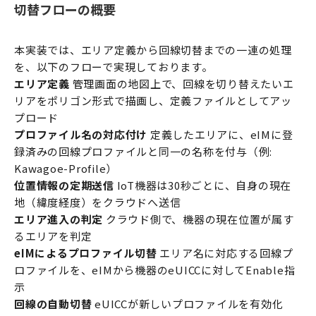
切替フローの概要
本実装では、エリア定義から回線切替までの一連の処理
を、以下のフローで実現しております。
エリア定義
管理画面の地図上で、回線を切り替えたいエ
リアをポリゴン形式で描画し、定義ファイルとしてアッ
プロード
プロファイル名の対応付け
定義したエリアに、eIMに登
録済みの回線プロファイルと同一の名称を付与（例:
Kawagoe-Profile）
位置情報の定期送信
IoT機器は30秒ごとに、自身の現在
地（緯度経度）をクラウドへ送信
エリア進入の判定
クラウド側で、機器の現在位置が属す
るエリアを判定
eIMによるプロファイル切替
エリア名に対応する回線プ
ロファイルを、eIMから機器のeUICCに対してEnable指
示
回線の自動切替
eUICCが新しいプロファイルを有効化