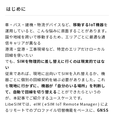
はじめに
車・バス・建機・物流デバイスなど、
移動するIoT機器
を
運用していると、こんな悩みに直面することがあります。
国や地域を跨いで移動するため、エリアごとに最適な通
信キャリアが異なる
港湾・空港・工事現場など、特定のエリアだけローカル
回線を使いたい
でも、
SIMを物理的に差し替えに行くのは現実的ではな
い
従来であれば、現地に出向いてSIMを入れ替えるか、機
器ごとに個別の回線契約を結ぶ必要がありました。これ
を
現地に行かずに、機器が「自分のいる場所」を判断し
て、自動で回線を切り替える
ことができたらというの
が、本記事でご紹介するユースケースです。
LibeSIMでは、eIM ( eSIM IoT Remote Manager ) によ
るリモートでのプロファイル切替機能をベースに、
GNSS