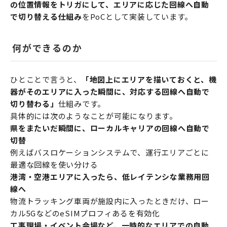
の位置情報をトリガにして、エリアに応じた回線へ自動
で切り替える仕組み
をPoCとして実装しています。
何ができるのか
ひとことで言うと、
「地図上にエリアを描いておくと、機
器がそのエリアに入った瞬間に、対応する回線へ自動で
切り替わる」
仕組みです。
具体的には次のようなことが可能になります。
県をまたいだ瞬間に、ローカルキャリアの回線へ自動で
切替
例えばバスロケーションシステムで、運行エリアごとに
最適な回線を使い分ける
港湾・空港エリアに入ったら、低レイテンシな業務用回
線へ
物流トラッキング車両が施設内に入ったときだけ、ロー
カル5GなどのeSIMプロフィあるを有効化
工事現場・イベント会場など、一時的なエリアでの自動