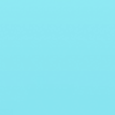
横浜市立大学附属
光武内科循環器科病院
市民総合医療センター
全国初！レスパイト入院予
約をLINEで受付
高齢者も安心！
24時間のLINE対応で、院内
LINEで簡単に初診予約
業務の効率化と、外部との
導入初月に3割がLINE予約
調整負担を同時に改善。
に移行し、
電話の負担を軽減。