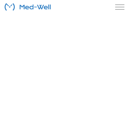
LINE公式アカウントを活用した
総合病院向け
診療予約システム
Med-Well
診療予約
初期費用なし、月額0円から始めるLINE運用
無料で利用を始める
まずはお気軽に