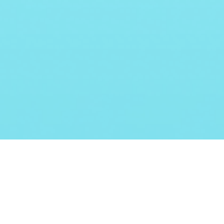
愛知医科大学病院
横浜市立市民病院
紹介予約の連携をDX化！
スマホで完結！
かかりつけ医と総合病院を
LINE初診予約を2025年度
つなぐ新導線
から導入
医療連携の効率化と業務負
初診予約を24時間受付。利
担の軽減を
便性向上と職員の業務改善
同時に実現。
を同時に実現。