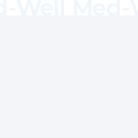
患者さんにとっても
わかりやすく使いやすい
普段から使っているLINEだから使いやすい
24時間365日いつでも混まずに予約可能
わかりやすい導線で高齢者でも優しい設計